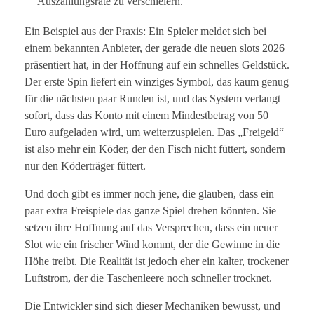
Auszahlungsrate zu verschleiern.
Ein Beispiel aus der Praxis: Ein Spieler meldet sich bei
einem bekannten Anbieter, der gerade die neuen slots 2026
präsentiert hat, in der Hoffnung auf ein schnelles Geldstück.
Der erste Spin liefert ein winziges Symbol, das kaum genug
für die nächsten paar Runden ist, und das System verlangt
sofort, dass das Konto mit einem Mindestbetrag von 50
Euro aufgeladen wird, um weiterzuspielen. Das „Freigeld“
ist also mehr ein Köder, der den Fisch nicht füttert, sondern
nur den Köderträger füttert.
Und doch gibt es immer noch jene, die glauben, dass ein
paar extra Freispiele das ganze Spiel drehen könnten. Sie
setzen ihre Hoffnung auf das Versprechen, dass ein neuer
Slot wie ein frischer Wind kommt, der die Gewinne in die
Höhe treibt. Die Realität ist jedoch eher ein kalter, trockener
Luftstrom, der die Taschenleere noch schneller trocknet.
Die Entwickler sind sich dieser Mechaniken bewusst, und