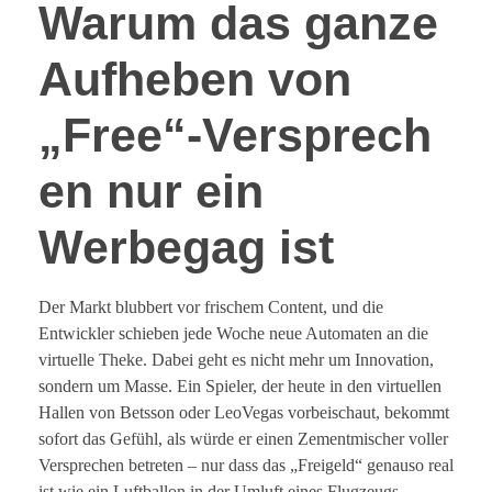
Warum das ganze
Aufheben von
„Free“‑Versprech
en nur ein
Werbegag ist
Der Markt blubbert vor frischem Content, und die
Entwickler schieben jede Woche neue Automaten an die
virtuelle Theke. Dabei geht es nicht mehr um Innovation,
sondern um Masse. Ein Spieler, der heute in den virtuellen
Hallen von Betsson oder LeoVegas vorbeischaut, bekommt
sofort das Gefühl, als würde er einen Zementmischer voller
Versprechen betreten – nur dass das „Freigeld“ genauso real
ist wie ein Luftballon in der Umluft eines Flugzeugs.