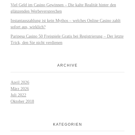
Viel Geld im Casino Gewinnen – Die kalte Realität hinter den
glänzenden Werbeversprechen
Instantauszahlung ist kein Mythos – welches Online Casino zahlt
sofort aus, wirklich?
Paripesa Casino 50 Freispiele Gratis bei Registrierung – Der letzte
Trick, den Sie nicht verdienen
ARCHIVE
April 2026
März 2026
Juli 2022
Oktober 2018
KATEGORIEN