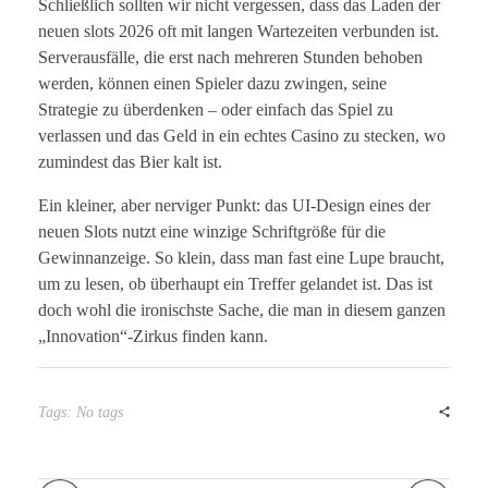
Schließlich sollten wir nicht vergessen, dass das Laden der
neuen slots 2026 oft mit langen Wartezeiten verbunden ist.
Serverausfälle, die erst nach mehreren Stunden behoben
werden, können einen Spieler dazu zwingen, seine
Strategie zu überdenken – oder einfach das Spiel zu
verlassen und das Geld in ein echtes Casino zu stecken, wo
zumindest das Bier kalt ist.
Ein kleiner, aber nerviger Punkt: das UI‑Design eines der
neuen Slots nutzt eine winzige Schriftgröße für die
Gewinnanzeige. So klein, dass man fast eine Lupe braucht,
um zu lesen, ob überhaupt ein Treffer gelandet ist. Das ist
doch wohl die ironischste Sache, die man in diesem ganzen
„Innovation“-Zirkus finden kann.
Tags: No tags