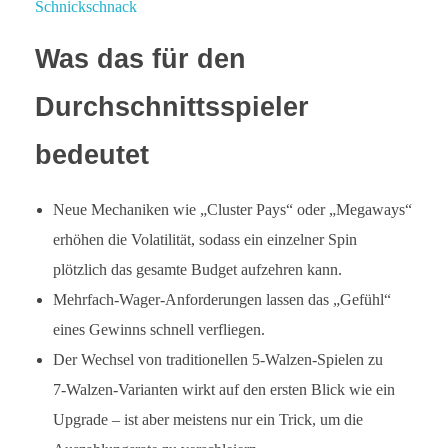
Schnickschnack
Was das für den
Durchschnittsspieler
bedeutet
Neue Mechaniken wie „Cluster Pays“ oder „Megaways“
erhöhen die Volatilität, sodass ein einzelner Spin
plötzlich das gesamte Budget aufzehren kann.
Mehrfach‑Wager‑Anforderungen lassen das „Gefühl“
eines Gewinns schnell verfliegen.
Der Wechsel von traditionellen 5‑Walzen‑Spielen zu
7‑Walzen‑Varianten wirkt auf den ersten Blick wie ein
Upgrade – ist aber meistens nur ein Trick, um die