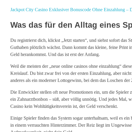
Jackpot City Casino Exklusiver Bonuscode Ohne Einzahlung – D
Was das für den Alltag eines Sp
Du registrierst dich, klickst „Jetzt starten“, und siehst sofort da
Guthaben plötzlich wächst. Dann kommt das kleine, feine Print 
Geld herankommst. Und das ist erst der Anfang.
Weil die meisten der „neue online casinos ohne einzahlung“ diesel
Kreislauf. Du bist zwar frei von der ersten Einzahlung, aber nich
anderes als ein moderner Lottogewinn, bei dem das Loschen der Z
Die Entwickler stellen oft neue Promotionen ein, um die Spieler z
ein Zahnarztbonbon – süß, aber völlig unnötig. Und jedes Mal, we
Casino kein Wohltätigkeitsverein ist, der Geld verschenkt.
Einige Spieler finden das System sogar unterhaltsam, weil es ein 
in einem verrauchten Hinterzimmer. Der Reiz liegt im Ungewissen