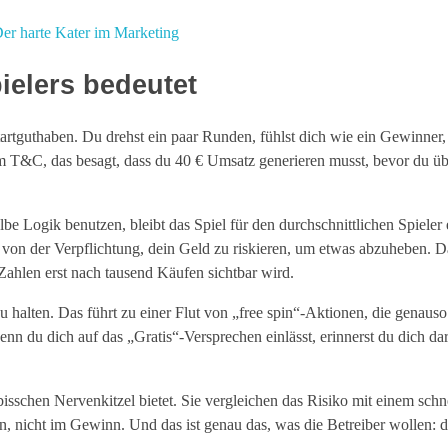
er harte Kater im Marketing
ielers bedeutet
s Startguthaben. Du drehst ein paar Runden, fühlst dich wie ein Gewinner,
im T&C, das besagt, dass du 40 € Umsatz generieren musst, bevor du üb
be Logik benutzen, bleibt das Spiel für den durchschnittlichen Spieler 
t von der Verpflichtung, dein Geld zu riskieren, um etwas abzuheben. Da
ahlen erst nach tausend Käufen sichtbar wird.
u halten. Das führt zu einer Flut von „free spin“-Aktionen, die genauso
nn du dich auf das „Gratis“-Versprechen einlässt, erinnerst du dich dar
bisschen Nervenkitzel bietet. Sie vergleichen das Risiko mit einem schn
, nicht im Gewinn. Und das ist genau das, was die Betreiber wollen: d