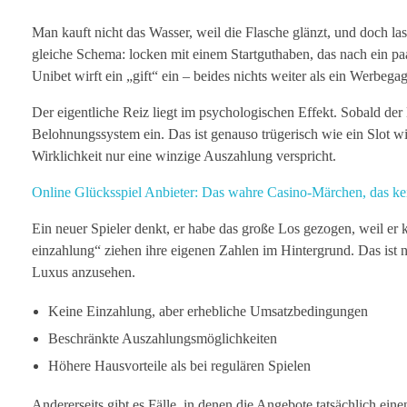
Man kauft nicht das Wasser, weil die Flasche glänzt, und doch la
gleiche Schema: locken mit einem Startguthaben, das nach ein p
Unibet wirft ein „gift“ ein – beides nichts weiter als ein Werbega
Der eigentliche Reiz liegt im psychologischen Effekt. Sobald der K
Belohnungssystem ein. Das ist genauso trügerisch wie ein Slot wie
Wirklichkeit nur eine winzige Auszahlung verspricht.
Online Glücksspiel Anbieter: Das wahre Casino‑Märchen, das kei
Ein neuer Spieler denkt, er habe das große Los gezogen, weil er 
einzahlung“ ziehen ihre eigenen Zahlen im Hintergrund. Das ist nic
Luxus anzusehen.
Keine Einzahlung, aber erhebliche Umsatzbedingungen
Beschränkte Auszahlungsmöglichkeiten
Höhere Hausvorteile als bei regulären Spielen
Andererseits gibt es Fälle, in denen die Angebote tatsächlich ein