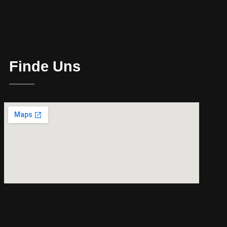
Finde Uns