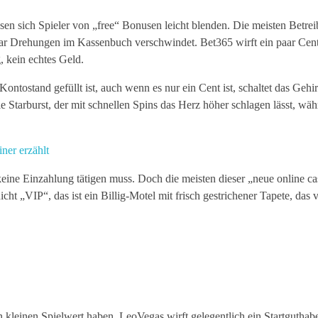
ssen sich Spieler von „free“ Bonusen leicht blenden. Die meisten Betre
aar Drehungen im Kassenbuch verschwindet. Bet365 wirft ein paar Cent
g, kein echtes Geld.
ontostand gefüllt ist, auch wenn es nur ein Cent ist, schaltet das Gehi
 Starburst, der mit schnellen Spins das Herz höher schlagen lässt, wäh
ner erzählt
keine Einzahlung tätigen muss. Doch die meisten dieser „neue online c
ht „VIP“, das ist ein Billig-Motel mit frisch gestrichener Tapete, das v
en kleinen Spielwert haben. LeoVegas wirft gelegentlich ein Startguthab