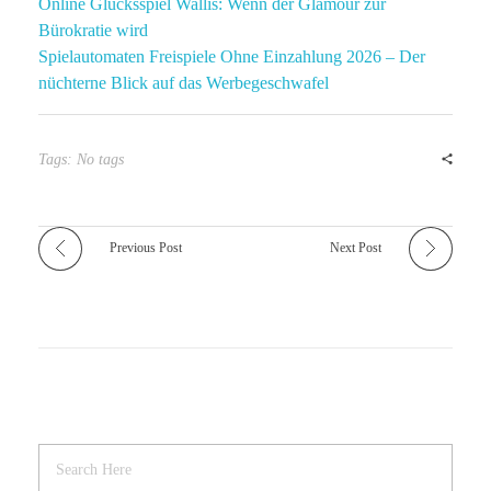
Online Glücksspiel Wallis: Wenn der Glamour zur
Bürokratie wird
Spielautomaten Freispiele Ohne Einzahlung 2026 – Der
nüchterne Blick auf das Werbegeschwafel
Tags: No tags
Previous Post
Next Post