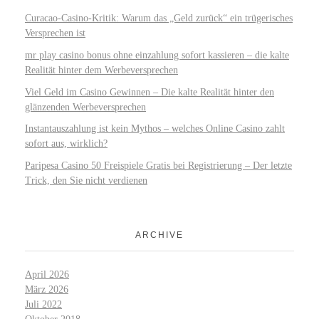
Curacao‑Casino‑Kritik: Warum das „Geld zurück“ ein trügerisches
Versprechen ist
mr play casino bonus ohne einzahlung sofort kassieren – die kalte
Realität hinter dem Werbeversprechen
Viel Geld im Casino Gewinnen – Die kalte Realität hinter den
glänzenden Werbeversprechen
Instantauszahlung ist kein Mythos – welches Online Casino zahlt
sofort aus, wirklich?
Paripesa Casino 50 Freispiele Gratis bei Registrierung – Der letzte
Trick, den Sie nicht verdienen
ARCHIVE
April 2026
März 2026
Juli 2022