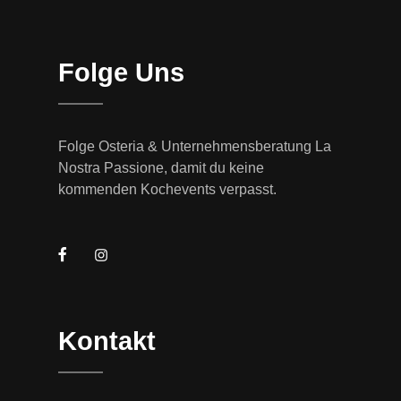
Folge Uns
Folge Osteria & Unternehmensberatung La
Nostra Passione, damit du keine
kommenden Kochevents verpasst.
Kontakt