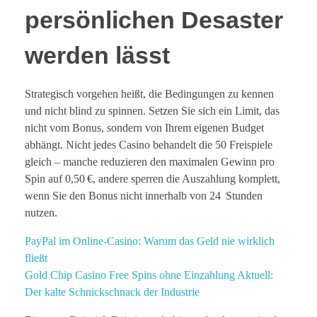
persönlichen Desaster
werden lässt
Strategisch vorgehen heißt, die Bedingungen zu kennen
und nicht blind zu spinnen. Setzen Sie sich ein Limit, das
nicht vom Bonus, sondern von Ihrem eigenen Budget
abhängt. Nicht jedes Casino behandelt die 50 Freispiele
gleich – manche reduzieren den maximalen Gewinn pro
Spin auf 0,50 €, andere sperren die Auszahlung komplett,
wenn Sie den Bonus nicht innerhalb von 24 Stunden
nutzen.
PayPal im Online‑Casino: Warum das Geld nie wirklich
fließt
Gold Chip Casino Free Spins ohne Einzahlung Aktuell:
Der kalte Schnickschnack der Industrie