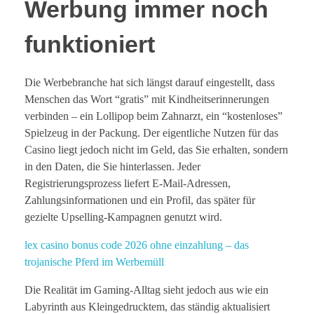
Werbung immer noch
funktioniert
Die Werbebranche hat sich längst darauf eingestellt, dass
Menschen das Wort “gratis” mit Kindheitserinnerungen
verbinden – ein Lollipop beim Zahnarzt, ein “kostenloses”
Spielzeug in der Packung. Der eigentliche Nutzen für das
Casino liegt jedoch nicht im Geld, das Sie erhalten, sondern
in den Daten, die Sie hinterlassen. Jeder
Registrierungsprozess liefert E‑Mail‑Adressen,
Zahlungsinformationen und ein Profil, das später für
gezielte Upselling‑Kampagnen genutzt wird.
lex casino bonus code 2026 ohne einzahlung – das
trojanische Pferd im Werbemüll
Die Realität im Gaming‑Alltag sieht jedoch aus wie ein
Labyrinth aus Kleingedrucktem, das ständig aktualisiert