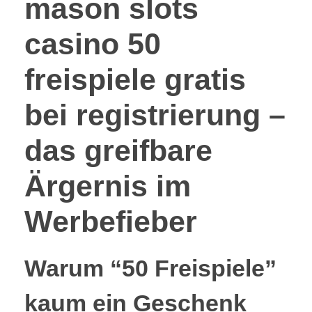
mason slots
casino 50
freispiele gratis
bei registrierung –
das greifbare
Ärgernis im
Werbefieber
Warum “50 Freispiele”
kaum ein Geschenk