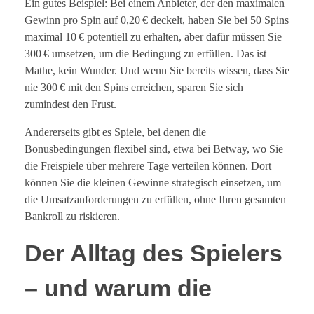
Ein gutes Beispiel: Bei einem Anbieter, der den maximalen
Gewinn pro Spin auf 0,20 € deckelt, haben Sie bei 50 Spins
maximal 10 € potentiell zu erhalten, aber dafür müssen Sie
300 € umsetzen, um die Bedingung zu erfüllen. Das ist
Mathe, kein Wunder. Und wenn Sie bereits wissen, dass Sie
nie 300 € mit den Spins erreichen, sparen Sie sich
zumindest den Frust.
Andererseits gibt es Spiele, bei denen die
Bonusbedingungen flexibel sind, etwa bei Betway, wo Sie
die Freispiele über mehrere Tage verteilen können. Dort
können Sie die kleinen Gewinne strategisch einsetzen, um
die Umsatzanforderungen zu erfüllen, ohne Ihren gesamten
Bankroll zu riskieren.
Der Alltag des Spielers
– und warum die