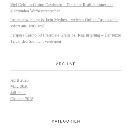
Viel Geld im Casino Gewinnen – Die kalte Realität hinter den
glänzenden Werbeversprechen
Instantauszahlung ist kein Mythos – welches Online Casino zahlt
sofort aus, wirklich?
Paripesa Casino 50 Freispiele Gratis bei Registrierung – Der letzte
Trick, den Sie nicht verdienen
ARCHIVE
April 2026
März 2026
Juli 2022
Oktober 2018
KATEGORIEN