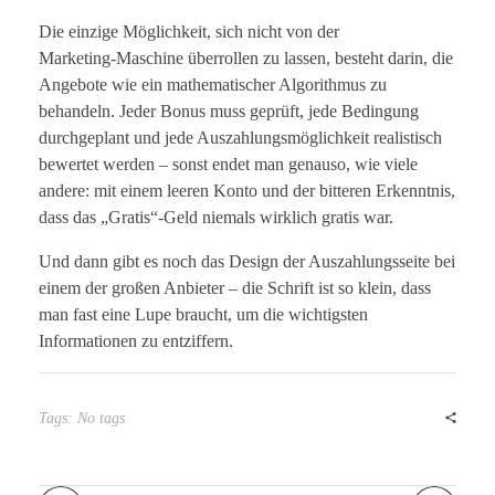
Die einzige Möglichkeit, sich nicht von der
Marketing‑Maschine überrollen zu lassen, besteht darin, die
Angebote wie ein mathematischer Algorithmus zu
behandeln. Jeder Bonus muss geprüft, jede Bedingung
durchgeplant und jede Auszahlungsmöglichkeit realistisch
bewertet werden – sonst endet man genauso, wie viele
andere: mit einem leeren Konto und der bitteren Erkenntnis,
dass das „Gratis“-Geld niemals wirklich gratis war.
Und dann gibt es noch das Design der Auszahlungsseite bei
einem der großen Anbieter – die Schrift ist so klein, dass
man fast eine Lupe braucht, um die wichtigsten
Informationen zu entziffern.
Tags: No tags