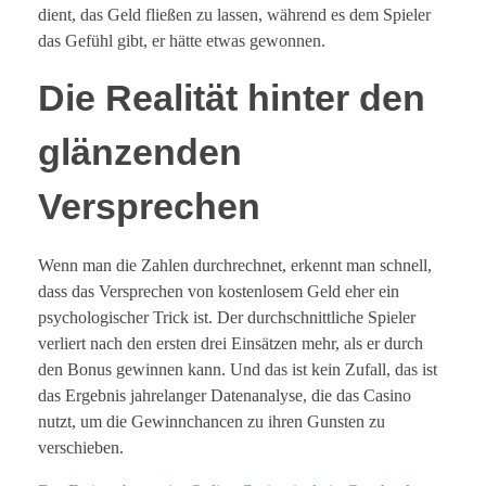
dient, das Geld fließen zu lassen, während es dem Spieler
das Gefühl gibt, er hätte etwas gewonnen.
Die Realität hinter den
glänzenden
Versprechen
Wenn man die Zahlen durchrechnet, erkennt man schnell,
dass das Versprechen von kostenlosem Geld eher ein
psychologischer Trick ist. Der durchschnittliche Spieler
verliert nach den ersten drei Einsätzen mehr, als er durch
den Bonus gewinnen kann. Und das ist kein Zufall, das ist
das Ergebnis jahrelanger Datenanalyse, die das Casino
nutzt, um die Gewinnchancen zu ihren Gunsten zu
verschieben.