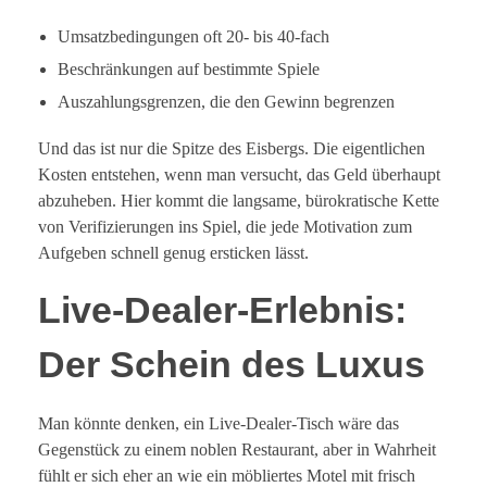
Umsatzbedingungen oft 20‑ bis 40‑fach
Beschränkungen auf bestimmte Spiele
Auszahlungsgrenzen, die den Gewinn begrenzen
Und das ist nur die Spitze des Eisbergs. Die eigentlichen
Kosten entstehen, wenn man versucht, das Geld überhaupt
abzuheben. Hier kommt die langsame, bürokratische Kette
von Verifizierungen ins Spiel, die jede Motivation zum
Aufgeben schnell genug ersticken lässt.
Live‑Dealer‑Erlebnis:
Der Schein des Luxus
Man könnte denken, ein Live‑Dealer‑Tisch wäre das
Gegenstück zu einem noblen Restaurant, aber in Wahrheit
fühlt er sich eher an wie ein möbliertes Motel mit frisch