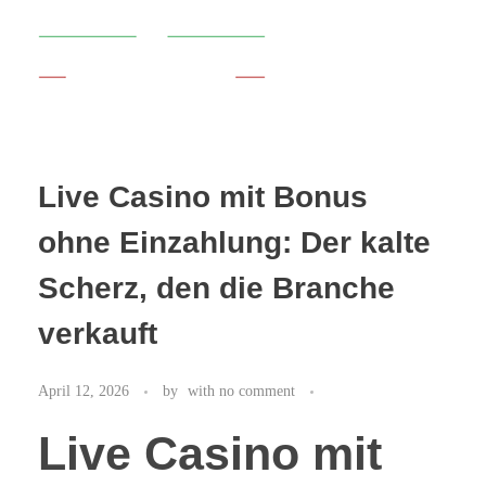
La Nostra Passione
Osteria | Unternehmensberatung
Live Casino mit Bonus
ohne Einzahlung: Der kalte
Scherz, den die Branche
verkauft
April 12, 2026
by
with
no comment
Live Casino mit