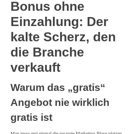
Bonus ohne
Einzahlung: Der
kalte Scherz, den
die Branche
verkauft
Warum das „gratis“
Angebot nie wirklich
gratis ist
Man muss erst einmal die rosarote Marketing‑Blase platzen