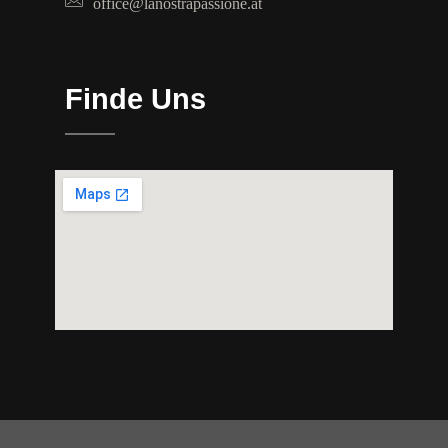
office@lanostrapassione.at
Finde Uns