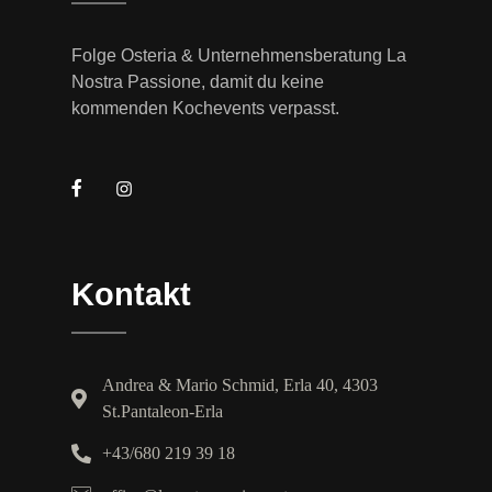
Folge Osteria & Unternehmensberatung La
Nostra Passione, damit du keine
kommenden Kochevents verpasst.
Kontakt
Andrea & Mario Schmid, Erla 40, 4303
St.Pantaleon-Erla
+43/680 219 39 18