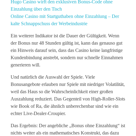
Hugo Casino wirft den exklusiven Bonus‑Code ohne
Einzahlung über den Tisch
Online Casino mit Startguthaben ohne Einzahlung – Der
kalte Schnappschuss der Werbeindustrie
Ein weiterer Indikator ist die Dauer der Gültigkeit. Wenn
der Bonus nur 48 Stunden gültig ist, kann das genauso gut
ein Hinweis darauf sein, dass das Casino keine langfristige
Kundenbindung anstrebt, sondern nur schnelle Einnahmen
generieren will.
Und natürlich die Auswahl der Spiele. Viele
Bonusangebote erlauben nur Spiele mit niedriger Volatilität,
weil das Haus so die Wahrscheinlichkeit einer großen
Auszahlung reduziert. Das Gegenteil von High‑Roller‑Slots
wie Book of Ra, die ähnlich unberechenbar sind wie ein
echter Live‑Dealer‑Croupier.
Das Ergebnis: Der angebliche „Bonus ohne Einzahlung“ ist
nichts weiter als ein mathematisches Konstrukt, das dazu