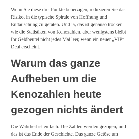
Wenn Sie diese drei Punkte beherzigen, reduzieren Sie das
Risiko, in die typische Spirale von Hoffnung und
Enttäuschung zu geraten. Und ja, das ist genauso trocken
wie die Statistiken von Kenozahlen, aber wenigstens bleibt
Ihr Geldbeutel nicht jedes Mal leer, wenn ein neuer „VIP“-
Deal erscheint.
Warum das ganze
Aufheben um die
Kenozahlen heute
gezogen nichts ändert
Die Wahrheit ist einfach: Die Zahlen werden gezogen, und
das ist das Ende der Geschichte. Das ganze Getöse um