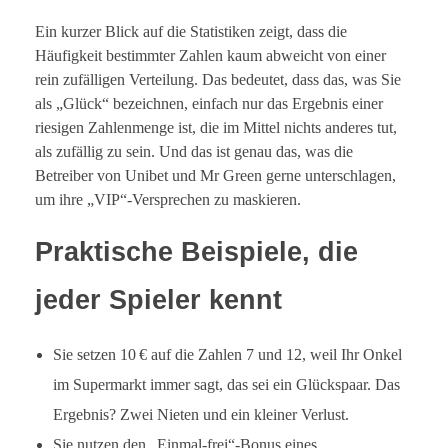
Ein kurzer Blick auf die Statistiken zeigt, dass die
Häufigkeit bestimmter Zahlen kaum abweicht von einer
rein zufälligen Verteilung. Das bedeutet, dass das, was Sie
als „Glück“ bezeichnen, einfach nur das Ergebnis einer
riesigen Zahlenmenge ist, die im Mittel nichts anderes tut,
als zufällig zu sein. Und das ist genau das, was die
Betreiber von Unibet und Mr Green gerne unterschlagen,
um ihre „VIP“-Versprechen zu maskieren.
Praktische Beispiele, die
jeder Spieler kennt
Sie setzen 10 € auf die Zahlen 7 und 12, weil Ihr Onkel
im Supermarkt immer sagt, das sei ein Glückspaar. Das
Ergebnis? Zwei Nieten und ein kleiner Verlust.
Sie nutzen den „Einmal‑frei“-Bonus eines