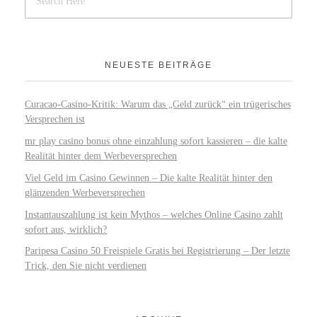
NEUESTE BEITRÄGE
Curacao‑Casino‑Kritik: Warum das „Geld zurück“ ein trügerisches
Versprechen ist
mr play casino bonus ohne einzahlung sofort kassieren – die kalte
Realität hinter dem Werbeversprechen
Viel Geld im Casino Gewinnen – Die kalte Realität hinter den
glänzenden Werbeversprechen
Instantauszahlung ist kein Mythos – welches Online Casino zahlt
sofort aus, wirklich?
Paripesa Casino 50 Freispiele Gratis bei Registrierung – Der letzte
Trick, den Sie nicht verdienen