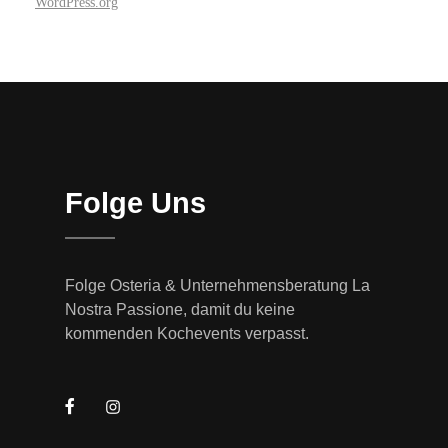
WordPress.org
Folge Uns
Folge Osteria & Unternehmensberatung La
Nostra Passione, damit du keine
kommenden Kochevents verpasst.