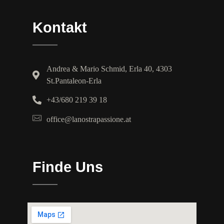
Kontakt
Andrea & Mario Schmid, Erla 40, 4303
St.Pantaleon-Erla
+43/680 219 39 18
office@lanostrapassione.at
Finde Uns