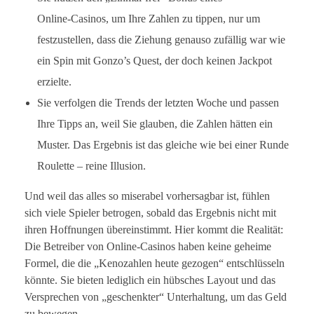
Online‑Casinos, um Ihre Zahlen zu tippen, nur um
festzustellen, dass die Ziehung genauso zufällig war wie
ein Spin mit Gonzo’s Quest, der doch keinen Jackpot
erzielte.
Sie verfolgen die Trends der letzten Woche und passen
Ihre Tipps an, weil Sie glauben, die Zahlen hätten ein
Muster. Das Ergebnis ist das gleiche wie bei einer Runde
Roulette – reine Illusion.
Und weil das alles so miserabel vorhersagbar ist, fühlen
sich viele Spieler betrogen, sobald das Ergebnis nicht mit
ihren Hoffnungen übereinstimmt. Hier kommt die Realität:
Die Betreiber von Online‑Casinos haben keine geheime
Formel, die die „Kenozahlen heute gezogen“ entschlüsseln
könnte. Sie bieten lediglich ein hübsches Layout und das
Versprechen von „geschenkter“ Unterhaltung, um das Geld
zu bewegen.