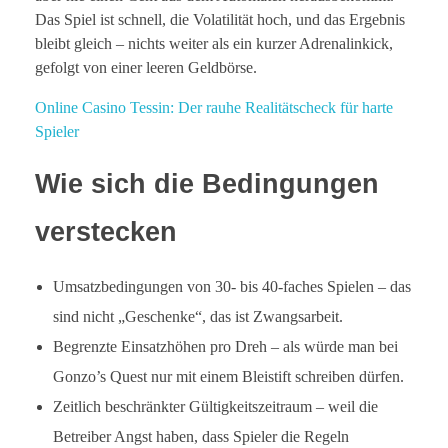
Das Spiel ist schnell, die Volatilität hoch, und das Ergebnis
bleibt gleich – nichts weiter als ein kurzer Adrenalinkick,
gefolgt von einer leeren Geldbörse.
Online Casino Tessin: Der rauhe Realitätscheck für harte
Spieler
Wie sich die Bedingungen
verstecken
Umsatzbedingungen von 30‑ bis 40‑faches Spielen – das
sind nicht „Geschenke“, das ist Zwangsarbeit.
Begrenzte Einsatzhöhen pro Dreh – als würde man bei
Gonzo’s Quest nur mit einem Bleistift schreiben dürfen.
Zeitlich beschränkter Gültigkeitszeitraum – weil die
Betreiber Angst haben, dass Spieler die Regeln