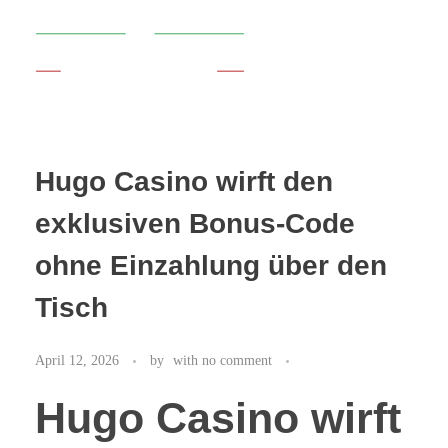
La Nostra Passione
Osteria | Unternehmensberatung
Hugo Casino wirft den
exklusiven Bonus‑Code
ohne Einzahlung über den
Tisch
April 12, 2026
by
with
no comment
Hugo Casino wirft