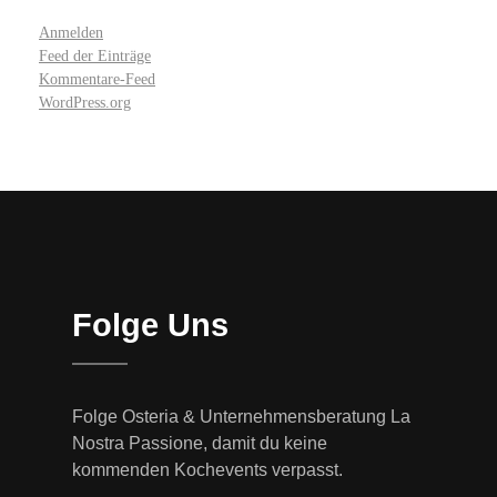
Anmelden
Feed der Einträge
Kommentare-Feed
WordPress.org
Folge Uns
Folge Osteria & Unternehmensberatung La
Nostra Passione, damit du keine
kommenden Kochevents verpasst.