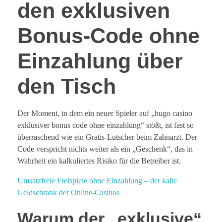
den exklusiven
Bonus‑Code ohne
Einzahlung über
den Tisch
Der Moment, in dem ein neuer Spieler auf „hugo casino
exklusiver bonus code ohne einzahlung“ stößt, ist fast so
überraschend wie ein Gratis‑Lutscher beim Zahnarzt. Der
Code verspricht nichts weiter als ein „Geschenk“, das in
Wahrheit ein kalkuliertes Risiko für die Betreiber ist.
Umsatzfreie Freispiele ohne Einzahlung – der kalte
Geldschrank der Online‑Casinos
Warum der „exklusive“