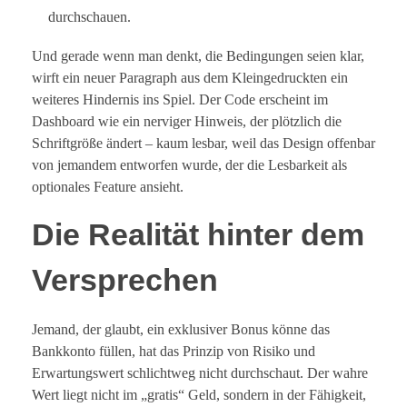
durchschauen.
Und gerade wenn man denkt, die Bedingungen seien klar,
wirft ein neuer Paragraph aus dem Kleingedruckten ein
weiteres Hindernis ins Spiel. Der Code erscheint im
Dashboard wie ein nerviger Hinweis, der plötzlich die
Schriftgröße ändert – kaum lesbar, weil das Design offenbar
von jemandem entworfen wurde, der die Lesbarkeit als
optionales Feature ansieht.
Die Realität hinter dem
Versprechen
Jemand, der glaubt, ein exklusiver Bonus könne das
Bankkonto füllen, hat das Prinzip von Risiko und
Erwartungswert schlichtweg nicht durchschaut. Der wahre
Wert liegt nicht im „gratis“ Geld, sondern in der Fähigkeit,