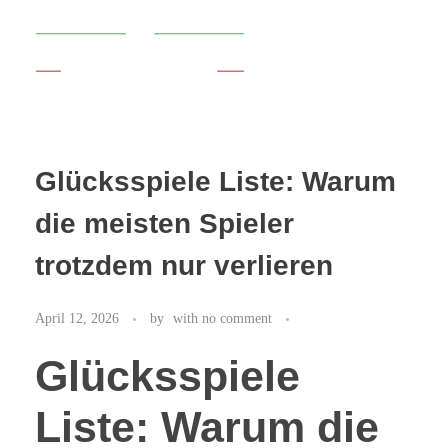
La Nostra Passione
Osteria | Unternehmensberatung
Glücksspiele Liste: Warum
die meisten Spieler
trotzdem nur verlieren
April 12, 2026
by
with
no comment
Glücksspiele
Liste: Warum die