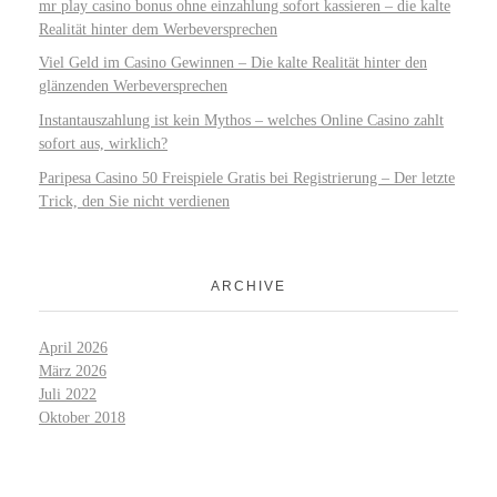
mr play casino bonus ohne einzahlung sofort kassieren – die kalte
Realität hinter dem Werbeversprechen
Viel Geld im Casino Gewinnen – Die kalte Realität hinter den
glänzenden Werbeversprechen
Instantauszahlung ist kein Mythos – welches Online Casino zahlt
sofort aus, wirklich?
Paripesa Casino 50 Freispiele Gratis bei Registrierung – Der letzte
Trick, den Sie nicht verdienen
ARCHIVE
April 2026
März 2026
Juli 2022
Oktober 2018