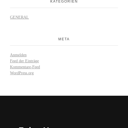
KATEGORIEN
GENERAL
META
Anmelden
Feed der Einträge
Kommentare-Feed
WordPress.org