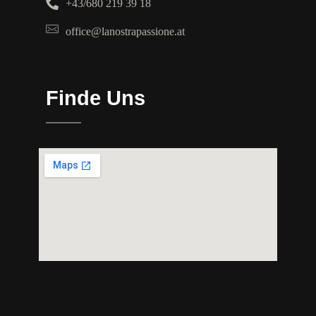
+43/680 219 39 18
office@lanostrapassione.at
Finde Uns