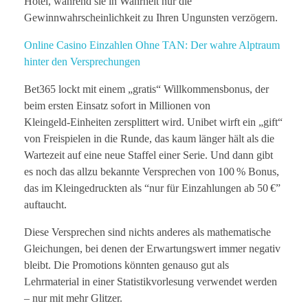
Hotel, während sie in Wahrheit nur die
Gewinnwahrscheinlichkeit zu Ihren Ungunsten verzögern.
Online Casino Einzahlen Ohne TAN: Der wahre Alptraum
hinter den Versprechungen
Bet365 lockt mit einem „gratis“ Willkommensbonus, der
beim ersten Einsatz sofort in Millionen von
Kleingeld‑Einheiten zersplittert wird. Unibet wirft ein „gift“
von Freispielen in die Runde, das kaum länger hält als die
Wartezeit auf eine neue Staffel einer Serie. Und dann gibt
es noch das allzu bekannte Versprechen von 100 % Bonus,
das im Kleingedruckten als “nur für Einzahlungen ab 50 €”
auftaucht.
Diese Versprechen sind nichts anderes als mathematische
Gleichungen, bei denen der Erwartungswert immer negativ
bleibt. Die Promotions könnten genauso gut als
Lehrmaterial in einer Statistikvorlesung verwendet werden
– nur mit mehr Glitzer.