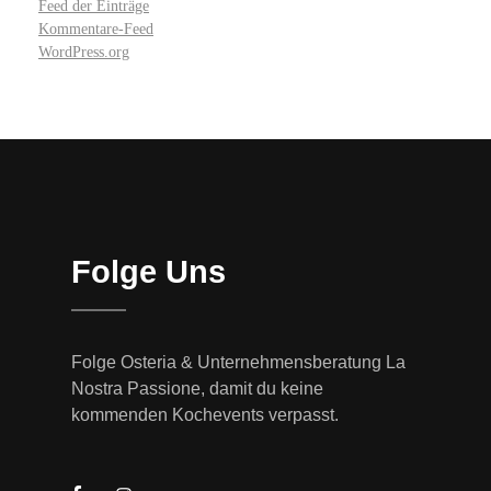
Feed der Einträge
Kommentare-Feed
WordPress.org
Folge Uns
Folge Osteria & Unternehmensberatung La
Nostra Passione, damit du keine
kommenden Kochevents verpasst.