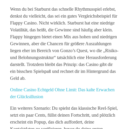
Wenn du bei Starburst das schnelle Rhythmusspiel erlebst,
denkst du vielleicht, das sei ein gutes Vergleichsbeispiel für
Flappy Casino. Nicht wirklich. Starburst hat eine niedrige
Volatilität, das heißt, die Gewinne sind häufig aber klein.
Flappy hingegen bietet einen Mix aus hohen und niedrigen
Gewinnen, aber die Chancen für größere Auszahlungen
liegen eher im Bereich von Gonzo’s Quest, wo die „Risiko‑
und Belohnungsstruktur“ tatsächlich eine Herausforderung
darstellt. Trotzdem bleibt das Prinzip: das Casino gibt dir
ein bisschen Spielspaß und rechnet dir im Hintergrund das
Geld ab.
Online Casino Echtgeld Ohne Limit: Das kalte Erwachen
der Glücksillusion
Ein weiteres Szenario: Du spielst das klassische Reel‑Spiel,
setzt ein paar Cents, füllst deinen Fortschritt, und plötzlich
erscheint ein Popup, das dich auffordert, deine
Kontaktdaten zu verifizieren, bevor du deine ersten