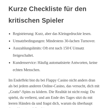
Kurze Checkliste für den
kritischen Spieler
Registrierung: Kurz, aber das Kleingedruckte lesen.
Umsatzbedingungen: Mindestens 30‑fachen Turnover.
Auszahlungslimits: Oft erst nach 150 € Umsatz
freigeschaltet.
Kundenservice: Häufig automatisierte Antworten, keine
echten Menschen.
Im Endeffekt bist du bei Flappy Casino nicht anders dran
als bei jedem anderen Online‑Casino, das versucht, dich mit
„Gratis“-Spins zu ködern. Die Realität ist nicht rosig: Du
spielst, du verlierst, und am Ende des Tages sitzt du mit
leeren Händen da und fragst dich, warum du überhaupt