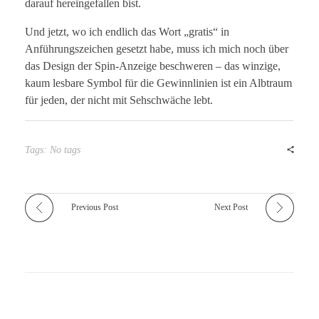
darauf hereingefallen bist.
Und jetzt, wo ich endlich das Wort „gratis“ in
Anführungszeichen gesetzt habe, muss ich mich noch über
das Design der Spin‑Anzeige beschweren – das winzige,
kaum lesbare Symbol für die Gewinnlinien ist ein Albtraum
für jeden, der nicht mit Sehschwäche lebt.
Tags: No tags
Previous Post
Next Post