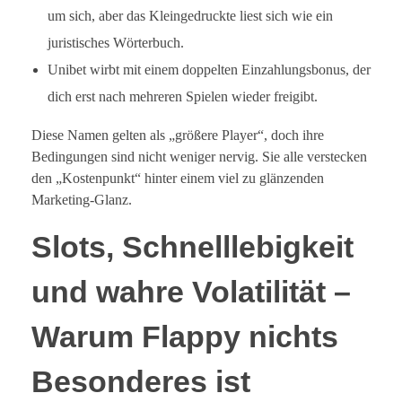
um sich, aber das Kleingedruckte liest sich wie ein
juristisches Wörterbuch.
Unibet wirbt mit einem doppelten Einzahlungsbonus, der
dich erst nach mehreren Spielen wieder freigibt.
Diese Namen gelten als „größere Player“, doch ihre
Bedingungen sind nicht weniger nervig. Sie alle verstecken
den „Kostenpunkt“ hinter einem viel zu glänzenden
Marketing‑Glanz.
Slots, Schnelllebigkeit
und wahre Volatilität –
Warum Flappy nichts
Besonderes ist