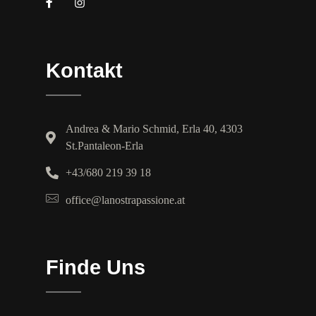
Kontakt
Andrea & Mario Schmid, Erla 40, 4303
St.Pantaleon-Erla
+43/680 219 39 18
office@lanostrapassione.at
Finde Uns