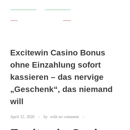
La Nostra Passione
Osteria | Unternehmensberatung
Excitewin Casino Bonus
ohne Einzahlung sofort
kassieren – das nervige
„Geschenk“, das niemand
will
April 12, 2026
by
with
no comment