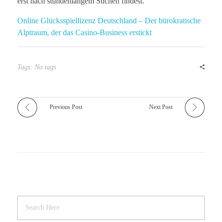
erst nach stundenlangem Suchen findest.
Online Glücksspiellizenz Deutschland – Der bürokratische
Alptraum, der das Casino‑Business erstickt
Tags: No tags
Previous Post
Next Post