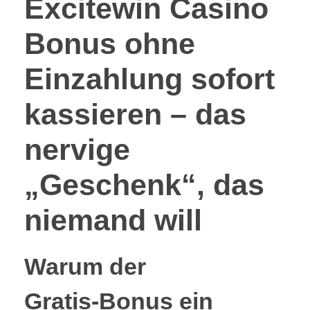
Excitewin Casino
Bonus ohne
Einzahlung sofort
kassieren – das
nervige
„Geschenk“, das
niemand will
Warum der
Gratis‑Bonus ein