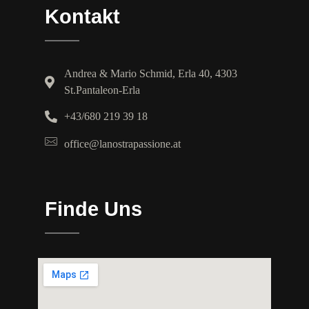
Kontakt
Andrea & Mario Schmid, Erla 40, 4303
St.Pantaleon-Erla
+43/680 219 39 18
office@lanostrapassione.at
Finde Uns