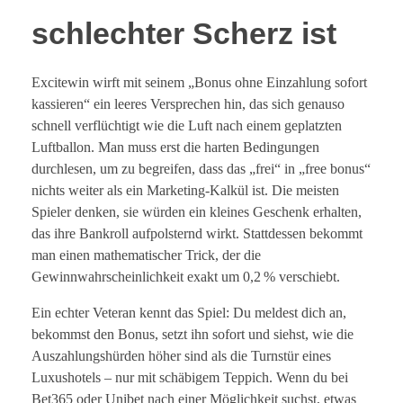
schlechter Scherz ist
Excitewin wirft mit seinem „Bonus ohne Einzahlung sofort
kassieren“ ein leeres Versprechen hin, das sich genauso
schnell verflüchtigt wie die Luft nach einem geplatzten
Luftballon. Man muss erst die harten Bedingungen
durchlesen, um zu begreifen, dass das „frei“ in „free bonus“
nichts weiter als ein Marketing‑Kalkül ist. Die meisten
Spieler denken, sie würden ein kleines Geschenk erhalten,
das ihre Bankroll aufpolsternd wirkt. Stattdessen bekommt
man einen mathematischer Trick, der die
Gewinnwahrscheinlichkeit exakt um 0,2 % verschiebt.
Ein echter Veteran kennt das Spiel: Du meldest dich an,
bekommst den Bonus, setzt ihn sofort und siehst, wie die
Auszahlungshürden höher sind als die Turnstür eines
Luxushotels – nur mit schäbigem Teppich. Wenn du bei
Bet365 oder Unibet nach einer Möglichkeit suchst, etwas