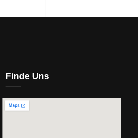
Finde Uns