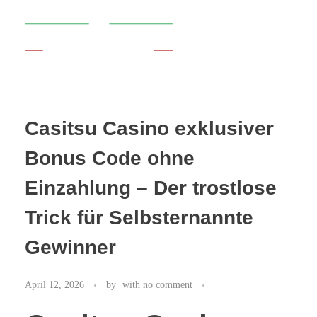
La Nostra Passione
Osteria | Unternehmensberatung
Casitsu Casino exklusiver
Bonus Code ohne
Einzahlung – Der trostlose
Trick für Selbsternannte
Gewinner
April 12, 2026
by
with
no comment