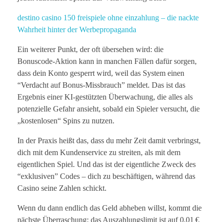
destino casino 150 freispiele ohne einzahlung – die nackte
Wahrheit hinter der Werbepropaganda
Ein weiterer Punkt, der oft übersehen wird: die
Bonuscode‑Aktion kann in manchen Fällen dafür sorgen,
dass dein Konto gesperrt wird, weil das System einen
“Verdacht auf Bonus‑Missbrauch” meldet. Das ist das
Ergebnis einer KI‑gestützten Überwachung, die alles als
potenzielle Gefahr ansieht, sobald ein Spieler versucht, die
„kostenlosen“ Spins zu nutzen.
In der Praxis heißt das, dass du mehr Zeit damit verbringst,
dich mit dem Kundenservice zu streiten, als mit dem
eigentlichen Spiel. Und das ist der eigentliche Zweck des
“exklusiven” Codes – dich zu beschäftigen, während das
Casino seine Zahlen schickt.
Wenn du dann endlich das Geld abheben willst, kommt die
nächste Überraschung: das Auszahlungslimit ist auf 0,01 €