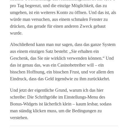
pro Tag begrenzt, und die einzige Möglichkeit, das zu
umgehen, ist ein weiteres Konto zu öffnen. Und das ist, als
würde man versuchen, aus einem schmalen Fenster zu
drücken, das gerade für einen anderen Zweck gebaut
wurde.
Abschließend kann man nur sagen, dass das ganze System
aus einem einzigen Satz besteht: „Sie erhalten ein
Geschenk, das Sie nie wirklich verwenden können.“ Und
das ist genau das, was ein Casinobetreiber will – ein
bisschen Hoffnung, ein bisschen Frust, und vor allem den
Eindruck, dass das Geld irgendwie zu ihm zurückkehrt.
Und jetzt der eigentliche Grund, warum ich das hier
schreibe: Die Schriftgröße im Einstellungs‑Menu des
Bonus‑Widgets ist lächerlich klein – kaum lesbar, sodass
man ständig klicken muss, um die Bedingungen zu
verstehen.