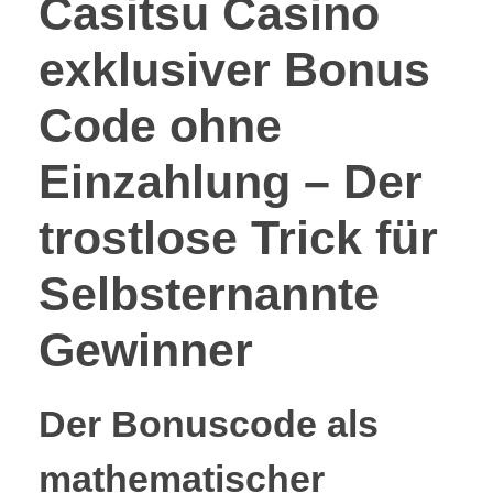
Casitsu Casino
exklusiver Bonus
Code ohne
Einzahlung – Der
trostlose Trick für
Selbsternannte
Gewinner
Der Bonuscode als
mathematischer