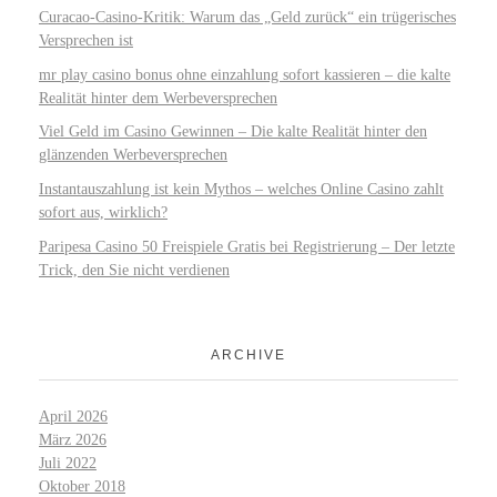
Curacao‑Casino‑Kritik: Warum das „Geld zurück“ ein trügerisches
Versprechen ist
mr play casino bonus ohne einzahlung sofort kassieren – die kalte
Realität hinter dem Werbeversprechen
Viel Geld im Casino Gewinnen – Die kalte Realität hinter den
glänzenden Werbeversprechen
Instantauszahlung ist kein Mythos – welches Online Casino zahlt
sofort aus, wirklich?
Paripesa Casino 50 Freispiele Gratis bei Registrierung – Der letzte
Trick, den Sie nicht verdienen
ARCHIVE
April 2026
März 2026
Juli 2022
Oktober 2018