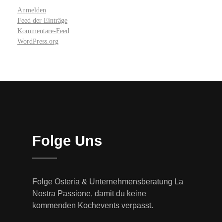
Anmelden
Feed der Einträge
Kommentare-Feed
WordPress.org
Folge Uns
Folge Osteria & Unternehmensberatung La
Nostra Passione, damit du keine
kommenden Kochevents verpasst.