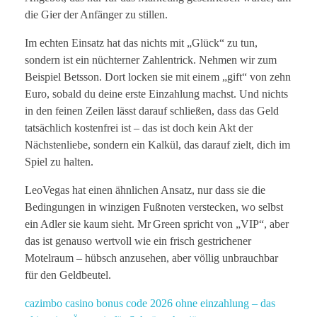
die Gier der Anfänger zu stillen.
Im echten Einsatz hat das nichts mit „Glück“ zu tun,
sondern ist ein nüchterner Zahlentrick. Nehmen wir zum
Beispiel Betsson. Dort locken sie mit einem „gift“ von zehn
Euro, sobald du deine erste Einzahlung machst. Und nichts
in den feinen Zeilen lässt darauf schließen, dass das Geld
tatsächlich kostenfrei ist – das ist doch kein Akt der
Nächstenliebe, sondern ein Kalkül, das darauf zielt, dich im
Spiel zu halten.
LeoVegas hat einen ähnlichen Ansatz, nur dass sie die
Bedingungen in winzigen Fußnoten verstecken, wo selbst
ein Adler sie kaum sieht. Mr Green spricht von „VIP“, aber
das ist genauso wertvoll wie ein frisch gestrichener
Motelraum – hübsch anzusehen, aber völlig unbrauchbar
für den Geldbeutel.
cazimbo casino bonus code 2026 ohne einzahlung – das