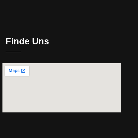
Finde Uns