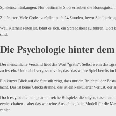
Spieleinschränkungen: Nur bestimmte Slots erlauben die Bonusgutschri
Zeitfenster: Viele Codes verfallen nach 24 Stunden, bevor Sie überhaup
Weil Klarheit selten ist, lohnt es sich, ein Spreadsheet zu führen. Dor
sind.
Die Psychologie hinter de
Der menschliche Verstand liebt das Wort “gratis”. Selbst wenn das „gra
zu fesseln. Und dabei vergessen viele, dass das wahre Spiel bereits im 
Ein kurzer Blick auf die Statistik zeigt, dass nur ein Bruchteil der B
lacht. Das ist keine Glückssträhne, das ist ein kalkulierter Verlust, de
Doch es gibt auch ein paar lehrreiche Beispiele, die zeigen, dass ma
erwirtschaften – aber das war reine Ausnahme, kein Modell für die M
zahlen.