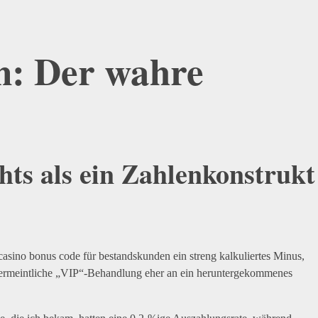
n: Der wahre
ts als ein Zahlenkonstrukt
 casino bonus code für bestandskunden ein streng kalkuliertes Minus,
e vermeintliche „VIP“-Behandlung eher an ein heruntergekommenes