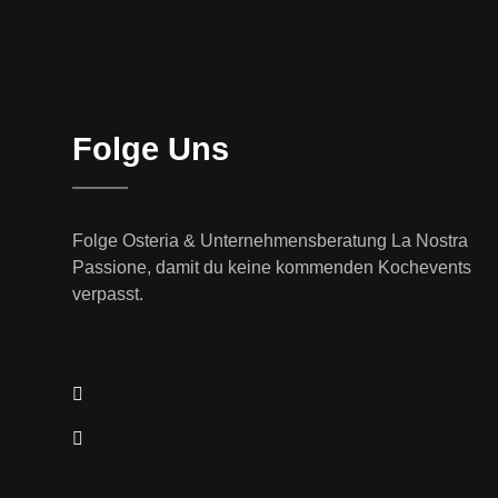
Folge Uns
Folge Osteria & Unternehmensberatung La Nostra
Passione, damit du keine kommenden Kochevents
verpasst.