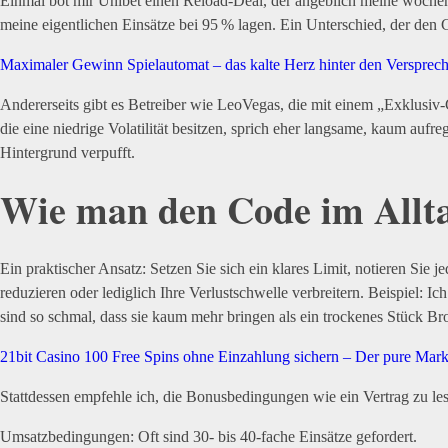
Einmal bot mir Unibet einen Reload‑Deal, der angeblich meine wöchent
meine eigentlichen Einsätze bei 95 % lagen. Ein Unterschied, der den G
Maximaler Gewinn Spielautomat – das kalte Herz hinter den Versprec
Andererseits gibt es Betreiber wie LeoVegas, die mit einem „Exklusiv‑
die eine niedrige Volatilität besitzen, sprich eher langsame, kaum auf
Hintergrund verpufft.
Wie man den Code im Alltag
Ein praktischer Ansatz: Setzen Sie sich ein klares Limit, notieren Sie 
reduzieren oder lediglich Ihre Verlustschwelle verbreitern. Beispiel: I
sind so schmal, dass sie kaum mehr bringen als ein trockenes Stück Bro
21bit Casino 100 Free Spins ohne Einzahlung sichern – Der pure Mar
Stattdessen empfehle ich, die Bonusbedingungen wie ein Vertrag zu les
Umsatzbedingungen: Oft sind 30‑ bis 40‑fache Einsätze gefordert.