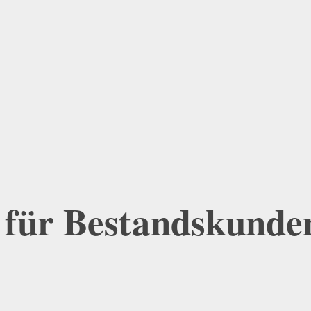
 für Bestandskunde