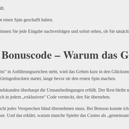
ft.
t einen Spin geschafft haben.
t können Sie jede Eingabe nachverfolgen und sofort sehen, ob Sie tatsäc
m Bonuscode – Warum das G
tis“ in Anführungszeichen steht, wird das Gehirn kurz in den Glücksmod
Kleingedruckten startet, lange bevor sie den ersten Spin machen.
estandskunden überhaupt die Umsatzbedingungen erfüllt. Der Rest bleibt
r sich in jedem „exklusiven“ Code versteckt, den Sie übersehen.
n nicht jedes Versprechen blind übernehmen muss. Bei Betsson konnte i
asse. Und das erklärt, warum manche Spieler das Casino als „gemeinsa