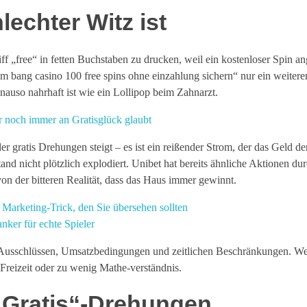
echter Witz ist
f „free“ in fetten Buchstaben zu drucken, weil ein kostenloser Spin a
om bang casino 100 free spins ohne einzahlung sichern“ nur ein weitere
nauso nahrhaft ist wie ein Lollipop beim Zahnarzt.
r noch immer an Gratisglück glaubt
 gratis Drehungen steigt – es ist ein reißender Strom, der das Geld d
nd nicht plötzlich explodiert. Unibet hat bereits ähnliche Aktionen du
 von der bitteren Realität, dass das Haus immer gewinnt.
arketing‑Trick, den Sie übersehen sollten
nker für echte Spieler
s Ausschlüssen, Umsatzbedingungen und zeitlichen Beschränkungen. Wer
Freizeit oder zu wenig Mathe‑verständnis.
„Gratis“-Drehungen