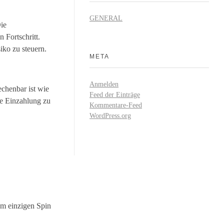
GENERAL
ie
 Fortschritt.
iko zu steuern.
META
Anmelden
echenbar ist wie
Feed der Einträge
ne Einzahlung zu
Kommentare-Feed
WordPress.org
em einzigen Spin