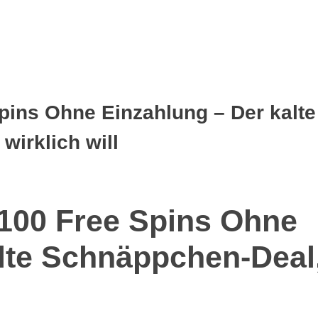
ins Ohne Einzahlung – Der kalte
wirklich will
100 Free Spins Ohne
alte Schnäppchen‑Deal