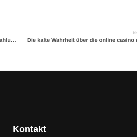
Ne
Infinity Casino Gratis Bonus Ohne Einzahlung Holen – Der kalte Truthahn im Werbebuffet
Kontakt