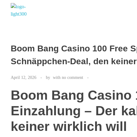
La Nostra Passione
Osteria | Unternehmensberatung
Boom Bang Casino 100 Free Sp
Schnäppchen‑Deal, den keiner 
April 12, 2026
by
with
no comment
Boom Bang Casino 
Einzahlung – Der k
keiner wirklich will