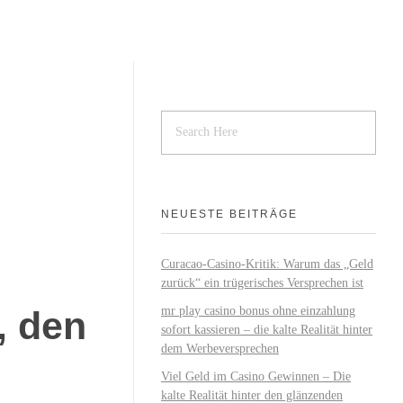
NEUESTE BEITRÄGE
Curacao‑Casino‑Kritik: Warum das „Geld
zurück“ ein trügerisches Versprechen ist
mr play casino bonus ohne einzahlung
, den
sofort kassieren – die kalte Realität hinter
dem Werbeversprechen
Viel Geld im Casino Gewinnen – Die
kalte Realität hinter den glänzenden