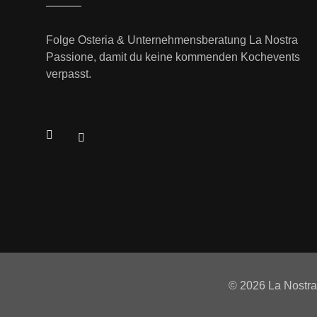
Folge Osteria & Unternehmensberatung La Nostra
Passione, damit du keine kommenden Kochevents
verpasst.
© 2026 La Nostra