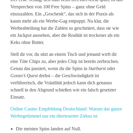
Versprechen von 100 Free Spins – ganz ohne Geld
einzuzahlen. Ein „Geschenk“, das sich in der Praxis als
kaum mehr als ein Werbe‑Gag entpuppt. Na klar, die
Werbeabteilung hat die Zahlen so geschmiert, dass sie wie
ein Jackpot aussehen, aber die Realität ist trockener als ein
Keks ohne Butter.
Stell dir vor, du sitzt an einem Tisch und jemand wirft dir
eine Tüte Chips zu, aber jedes Chip ist bereits zerbrochen.
Genau das passiert, wenn du die Spins in
Starburst
oder
Gonzo’s Quest
drehst – die Geschwindigkeit ist
verführerisch, die Volatilität jedoch kann dich genauso
schnell in den Abgrund schießen wie ein falsch gesetzter
Einsatz.
Online Casino Empfehlung Deutschland: Warum das ganze
Werbegetümmel nur ein überteuerter Zirkus ist
Die meisten Spins landen auf Null.