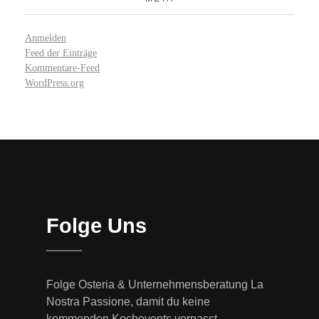
Anmelden
Feed der Einträge
Kommentare-Feed
WordPress.org
Folge Uns
Folge Osteria & Unternehmensberatung La
Nostra Passione, damit du keine
kommenden Kochevents verpasst.