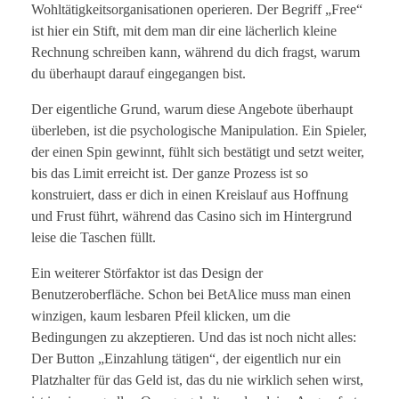
Wohltätigkeitsorganisationen operieren. Der Begriff „Free“
ist hier ein Stift, mit dem man dir eine lächerlich kleine
Rechnung schreiben kann, während du dich fragst, warum
du überhaupt darauf eingegangen bist.
Der eigentliche Grund, warum diese Angebote überhaupt
überleben, ist die psychologische Manipulation. Ein Spieler,
der einen Spin gewinnt, fühlt sich bestätigt und setzt weiter,
bis das Limit erreicht ist. Der ganze Prozess ist so
konstruiert, dass er dich in einen Kreislauf aus Hoffnung
und Frust führt, während das Casino sich im Hintergrund
leise die Taschen füllt.
Ein weiterer Störfaktor ist das Design der
Benutzeroberfläche. Schon bei BetAlice muss man einen
winzigen, kaum lesbaren Pfeil klicken, um die
Bedingungen zu akzeptieren. Und das ist noch nicht alles:
Der Button „Einzahlung tätigen“, der eigentlich nur ein
Platzhalter für das Geld ist, das du nie wirklich sehen wirst,