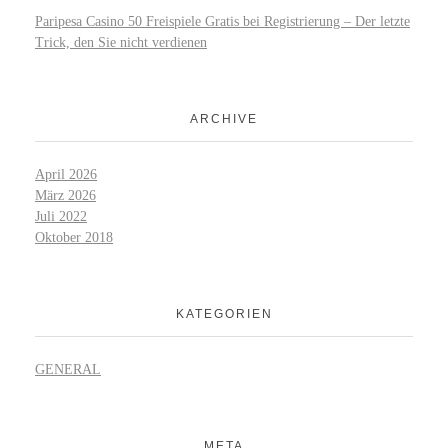
Paripesa Casino 50 Freispiele Gratis bei Registrierung – Der letzte
Trick, den Sie nicht verdienen
ARCHIVE
April 2026
März 2026
Juli 2022
Oktober 2018
KATEGORIEN
GENERAL
META