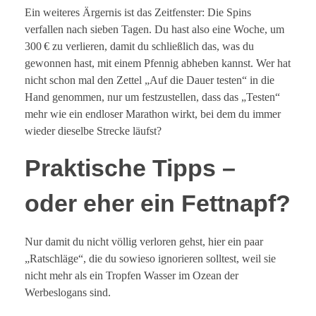
Ein weiteres Ärgernis ist das Zeitfenster: Die Spins
verfallen nach sieben Tagen. Du hast also eine Woche, um
300 € zu verlieren, damit du schließlich das, was du
gewonnen hast, mit einem Pfennig abheben kannst. Wer hat
nicht schon mal den Zettel „Auf die Dauer testen“ in die
Hand genommen, nur um festzustellen, dass das „Testen“
mehr wie ein endloser Marathon wirkt, bei dem du immer
wieder dieselbe Strecke läufst?
Praktische Tipps –
oder eher ein Fettnapf?
Nur damit du nicht völlig verloren gehst, hier ein paar
„Ratschläge“, die du sowieso ignorieren solltest, weil sie
nicht mehr als ein Tropfen Wasser im Ozean der
Werbeslogans sind.