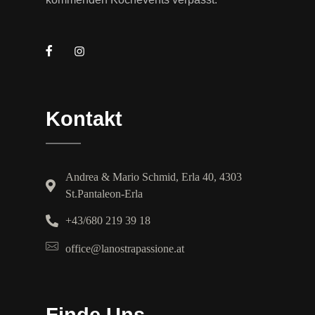
Kontakt
Andrea & Mario Schmid, Erla 40, 4303
St.Pantaleon-Erla
+43/680 219 39 18
office@lanostrapassione.at