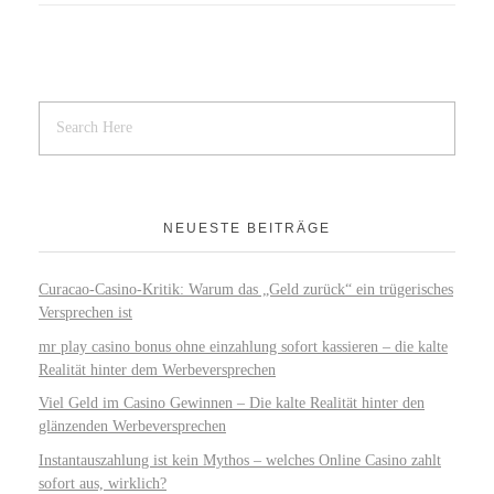
NEUESTE BEITRÄGE
Curacao‑Casino‑Kritik: Warum das „Geld zurück“ ein trügerisches
Versprechen ist
mr play casino bonus ohne einzahlung sofort kassieren – die kalte
Realität hinter dem Werbeversprechen
Viel Geld im Casino Gewinnen – Die kalte Realität hinter den
glänzenden Werbeversprechen
Instantauszahlung ist kein Mythos – welches Online Casino zahlt
sofort aus, wirklich?