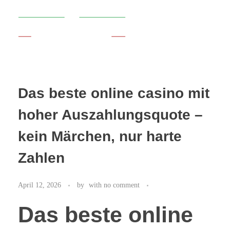
La Nostra Passione
Osteria | Unternehmensberatung
Das beste online casino mit
hoher Auszahlungsquote –
kein Märchen, nur harte
Zahlen
April 12, 2026
by
with
no comment
Das beste online