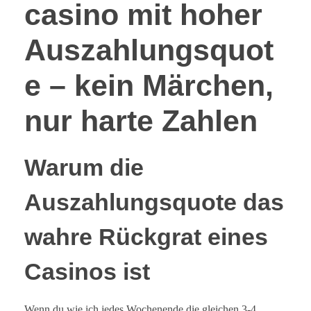
casino mit hoher
Auszahlungsquot
e – kein Märchen,
nur harte Zahlen
Warum die
Auszahlungsquote das
wahre Rückgrat eines
Casinos ist
Wenn du wie ich jedes Wochenende die gleichen 3‑4