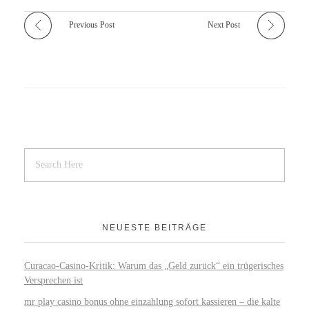
Previous Post
Next Post
NEUESTE BEITRÄGE
Curacao‑Casino‑Kritik: Warum das „Geld zurück“ ein trügerisches
Versprechen ist
mr play casino bonus ohne einzahlung sofort kassieren – die kalte