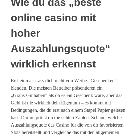
Wie du das „beste
online casino mit
hoher
Auszahlungsquote“
wirklich erkennst
Erst einmal: Lass dich nicht von Werbe‑„Geschenken“
blenden. Die meisten Betreiber präsentieren ein
„Gratis‑Guthaben“ als ob es ein Geschenk wäre, aber das
Geld ist nie wirklich dein Eigentum – es kommt mit
Bedingungen, die du erst nach einem Stapel Papier gelesen
hast. Darum prüfst du die echten Zahlen. Schaue, welche
Auszahlungsquote das Casino für die von dir favorisierten
Slots bereitstellt und vergleiche das mit den allgemeinen