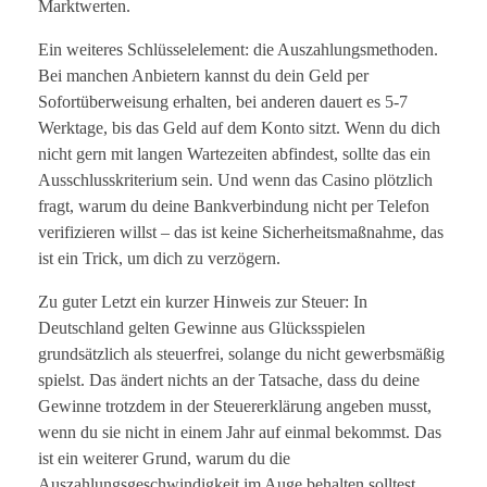
Marktwerten.
Ein weiteres Schlüsselelement: die Auszahlungsmethoden.
Bei manchen Anbietern kannst du dein Geld per
Sofortüberweisung erhalten, bei anderen dauert es 5‑7
Werktage, bis das Geld auf dem Konto sitzt. Wenn du dich
nicht gern mit langen Wartezeiten abfindest, sollte das ein
Ausschlusskriterium sein. Und wenn das Casino plötzlich
fragt, warum du deine Bankverbindung nicht per Telefon
verifizieren willst – das ist keine Sicherheitsmaßnahme, das
ist ein Trick, um dich zu verzögern.
Zu guter Letzt ein kurzer Hinweis zur Steuer: In
Deutschland gelten Gewinne aus Glücksspielen
grundsätzlich als steuerfrei, solange du nicht gewerbsmäßig
spielst. Das ändert nichts an der Tatsache, dass du deine
Gewinne trotzdem in der Steuererklärung angeben musst,
wenn du sie nicht in einem Jahr auf einmal bekommst. Das
ist ein weiterer Grund, warum du die
Auszahlungsgeschwindigkeit im Auge behalten solltest.