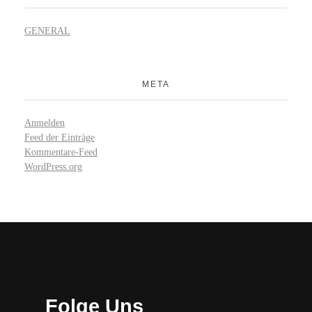
GENERAL
META
Anmelden
Feed der Einträge
Kommentare-Feed
WordPress.org
Folge Uns