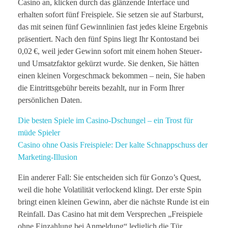
Casino an, klicken durch das glänzende Interface und
erhalten sofort fünf Freispiele. Sie setzen sie auf Starburst,
das mit seinen fünf Gewinnlinien fast jedes kleine Ergebnis
präsentiert. Nach den fünf Spins liegt Ihr Kontostand bei
0,02 €, weil jeder Gewinn sofort mit einem hohen Steuer‑
und Umsatzfaktor gekürzt wurde. Sie denken, Sie hätten
einen kleinen Vorgeschmack bekommen – nein, Sie haben
die Eintrittsgebühr bereits bezahlt, nur in Form Ihrer
persönlichen Daten.
Die besten Spiele im Casino‑Dschungel – ein Trost für
müde Spieler
Casino ohne Oasis Freispiele: Der kalte Schnappschuss der
Marketing‑Illusion
Ein anderer Fall: Sie entscheiden sich für Gonzo’s Quest,
weil die hohe Volatilität verlockend klingt. Der erste Spin
bringt einen kleinen Gewinn, aber die nächste Runde ist ein
Reinfall. Das Casino hat mit dem Versprechen „Freispiele
ohne Einzahlung bei Anmeldung“ lediglich die Tür