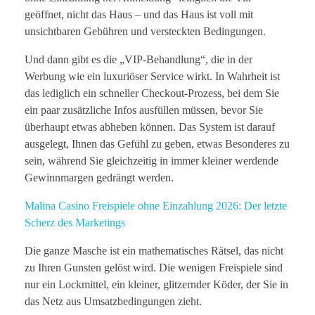
geöffnet, nicht das Haus – und das Haus ist voll mit
unsichtbaren Gebühren und versteckten Bedingungen.
Und dann gibt es die „VIP‑Behandlung“, die in der
Werbung wie ein luxuriöser Service wirkt. In Wahrheit ist
das lediglich ein schneller Checkout‑Prozess, bei dem Sie
ein paar zusätzliche Infos ausfüllen müssen, bevor Sie
überhaupt etwas abheben können. Das System ist darauf
ausgelegt, Ihnen das Gefühl zu geben, etwas Besonderes zu
sein, während Sie gleichzeitig in immer kleiner werdende
Gewinnmargen gedrängt werden.
Malina Casino Freispiele ohne Einzahlung 2026: Der letzte
Scherz des Marketings
Die ganze Masche ist ein mathematisches Rätsel, das nicht
zu Ihren Gunsten gelöst wird. Die wenigen Freispiele sind
nur ein Lockmittel, ein kleiner, glitzernder Köder, der Sie in
das Netz aus Umsatzbedingungen zieht.