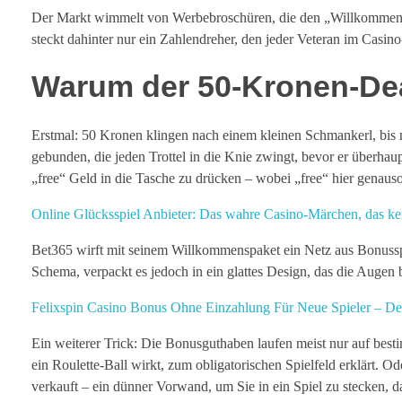
Der Markt wimmelt von Werbebroschüren, die den „Willkommens
steckt dahinter nur ein Zahlendreher, den jeder Veteran im Casin
Warum der 50‑Kronen‑Deal
Erstmal: 50 Kronen klingen nach einem kleinen Schmankerl, bis 
gebunden, die jeden Trottel in die Knie zwingt, bevor er überhau
„free“ Geld in die Tasche zu drücken – wobei „free“ hier genauso s
Online Glücksspiel Anbieter: Das wahre Casino‑Märchen, das kei
Bet365 wirft mit seinem Willkommenspaket ein Netz aus Bonusspi
Schema, verpackt es jedoch in ein glattes Design, das die Augen
Felixspin Casino Bonus Ohne Einzahlung Für Neue Spieler – Der
Ein weiterer Trick: Die Bonusguthaben laufen meist nur auf bestim
ein Roulette‑Ball wirkt, zum obligatorischen Spielfeld erklärt. O
verkauft – ein dünner Vorwand, um Sie in ein Spiel zu stecken, da