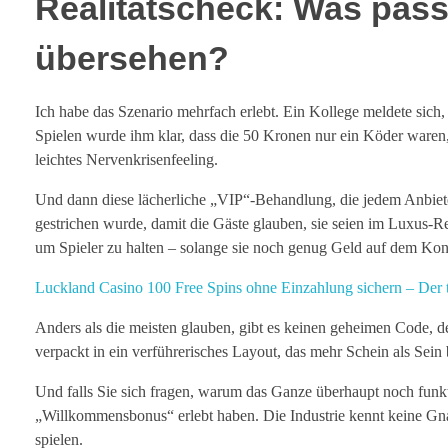
Realitätscheck: Was pass
übersehen?
Ich habe das Szenario mehrfach erlebt. Ein Kollege meldete sich
Spielen wurde ihm klar, dass die 50 Kronen nur ein Köder waren,
leichtes Nervenkrisenfeeling.
Und dann diese lächerliche „VIP“-Behandlung, die jedem Anbieter 
gestrichen wurde, damit die Gäste glauben, sie seien im Luxus‑Res
um Spieler zu halten – solange sie noch genug Geld auf dem Kon
Luckland Casino 100 Free Spins ohne Einzahlung sichern – Der tr
Anders als die meisten glauben, gibt es keinen geheimen Code, d
verpackt in ein verführerisches Layout, das mehr Schein als Sein b
Und falls Sie sich fragen, warum das Ganze überhaupt noch funkti
„Willkommensbonus“ erlebt haben. Die Industrie kennt keine Gnad
spielen.