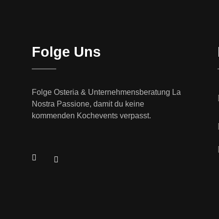
Folge Uns
Folge Osteria & Unternehmensberatung La
Nostra Passione, damit du keine
kommenden Kochevents verpasst.