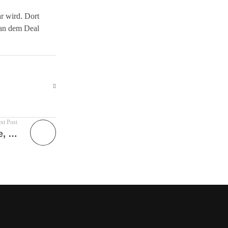
ar wird. Dort
 man dem Deal
xt Post
Online Casino Urteile 2026: Gerichtsurteile, die das Geschäft endlich ein bisschen nüchterner machen