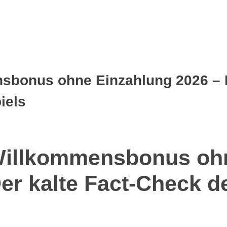
sbonus ohne Einzahlung 2026 – 
iels
Willkommensbonus oh
er kalte Fact‑Check d