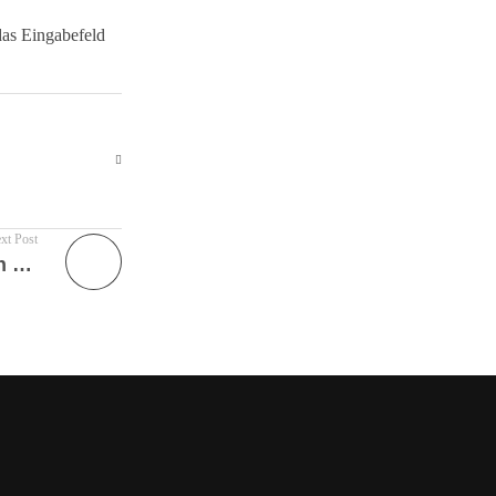
das Eingabefeld
xt Post
Black Jack Karten Wert: Warum die Zahlen dich nicht zum Millionär machen