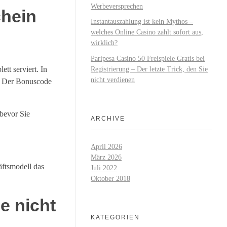
Werbeversprechen
chein
Instantauszahlung ist kein Mythos –
welches Online Casino zahlt sofort aus,
wirklich?
Paripesa Casino 50 Freispiele Gratis bei
tt serviert. In
Registrierung – Der letzte Trick, den Sie
nicht verdienen
e. Der Bonuscode
bevor Sie
ARCHIVE
April 2026
März 2026
ftsmodell das
Juli 2022
Oktober 2018
e nicht
KATEGORIEN