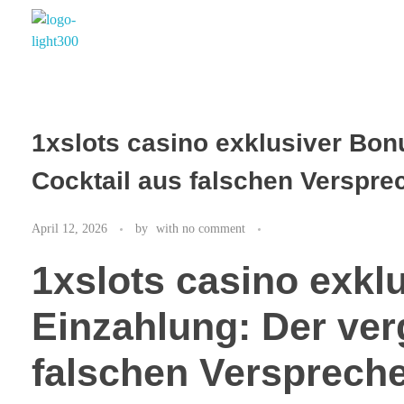
La Nostra Passione
Osteria | Unternehmensberatung
1xslots casino exklusiver Bon
Cocktail aus falschen Verspre
April 12, 2026
by
with
no comment
1xslots casino exk
Einzahlung: Der verg
falschen Versprech