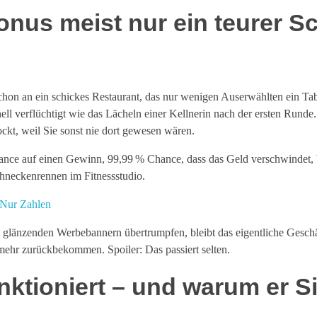
nus meist nur ein teurer S
chon an ein schickes Restaurant, das nur wenigen Auserwählten ein Table
nell verflüchtigt wie das Lächeln einer Kellnerin nach der ersten Rund
lockt, weil Sie sonst nie dort gewesen wären.
nce auf einen Gewinn, 99,99 % Chance, dass das Geld verschwindet, 
chneckenrennen im Fitnessstudio.
 Nur Zahlen
glänzenden Werbebannern übertrumpfen, bleibt das eigentliche Geschä
 mehr zurückbekommen. Spoiler: Das passiert selten.
nktioniert – und warum er Si