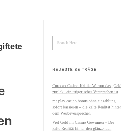
iftete
NEUESTE BEITRÄGE
Curacao‑Casino‑Kritik: Warum das „Geld
e
zurück“ ein trügerisches Versprechen ist
mr play casino bonus ohne einzahlung
sofort kassieren – die kalte Realität hinter
dem Werbeversprechen
en
Viel Geld im Casino Gewinnen – Die
kalte Realität hinter den glänzenden