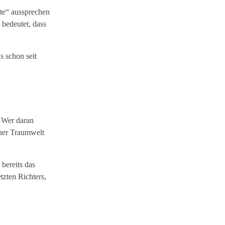
ste“ aussprechen
 bedeutet, dass
s schon seit
. Wer daran
iner Traumwelt
bereits das
tzten Richters,