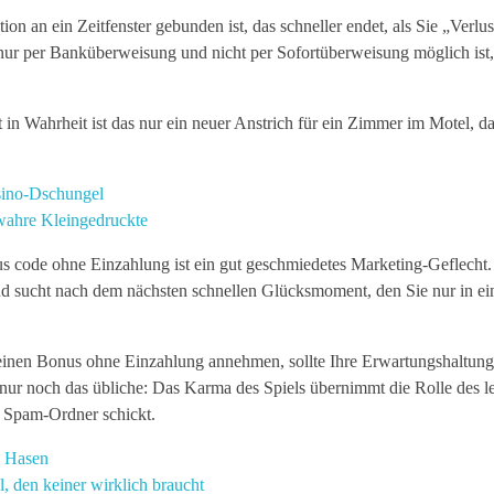
tion an ein Zeitfenster gebunden ist, das schneller endet, als Sie „Verlu
 nur per Banküberweisung und nicht per Sofortüberweisung möglich ist,
t in Wahrheit ist das nur ein neuer Anstrich für ein Zimmer im Motel, da
asino‑Dschungel
wahre Kleingedruckte
us code ohne Einzahlung ist ein gut geschmiedetes Marketing-Geflecht
 und sucht nach dem nächsten schnellen Glücksmoment, den Sie nur in e
e einen Bonus ohne Einzahlung annehmen, sollte Ihre Erwartungshaltung 
ur noch das übliche: Das Karma des Spiels übernimmt die Rolle des le
n Spam‑Ordner schickt.
e Hasen
, den keiner wirklich braucht