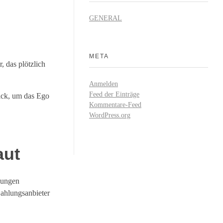
GENERAL
META
, das plötzlich
Anmelden
Feed der Einträge
rick, um das Ego
Kommentare-Feed
WordPress.org
aut
ngungen
Zahlungsanbieter