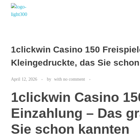
La Nostra Passione
Osteria | Unternehmensberatung
1clickwin Casino 150 Freispie
Kleingedruckte, das Sie scho
April 12, 2026
by
with
no comment
1clickwin Casino 15
Einzahlung – Das gr
Sie schon kannten