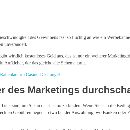
Geschwindigkeit des Gewinnens fast so flüchtig an wie ein Werbebanner
ben unverändert.
bt wirklich kostenloses Geld aus, das ist nur ein weiterer Marketingt
in Aufkleber, der das gleiche alte Schema tarnt.
n Rattenlauf im Casino-Dschungel
r des Marketings durchsch
in Trick sind, um Sie an das Casino zu binden. Wenn Sie sich die Bedi
rsteckten Gebühren liegen – etwa bei der Auszahlung, wo Banken oder 